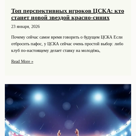
Топ перспективных игроков ЦСКА: кто
станет новой звездой красно-синих
23 января, 2026
Почему сейчас самое время говорить о будущем ЦСКА Если
отбросить пафос, у ЦСКА сейчас очень простой выбор: либо
клуб по‑настоящему делает ставку на молодёжь,
Топ
Read More »
перспективных
игроков
ЦСКА:
кто
станет
новой
звездой
красно-
синих