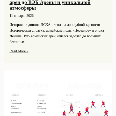
арен до ВЭБ Арены и уникальной
атмосферы
11 января, 2026
История стадионов ЦСКА: от плаца до клубной крепости
Историческая справка: армейские поля, «Песчаное» и эпоха
Ленина Путь армейских арен начался задолго до больших
бетонных
История
Read More »
стадионов
ЦСКА:
от
старых
арен
до
ВЭБ
Арены
и
уникальной
атмосферы