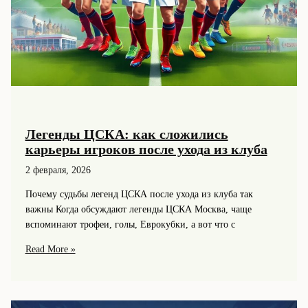
Легенды ЦСКА: как сложились
карьеры игроков после ухода из клуба
2 февраля, 2026
Почему судьбы легенд ЦСКА после ухода из клуба так
важны Когда обсуждают легенды ЦСКА Москва, чаще
вспоминают трофеи, голы, Еврокубки, а вот что с
Легенды
Read More »
ЦСКА:
как
сложились