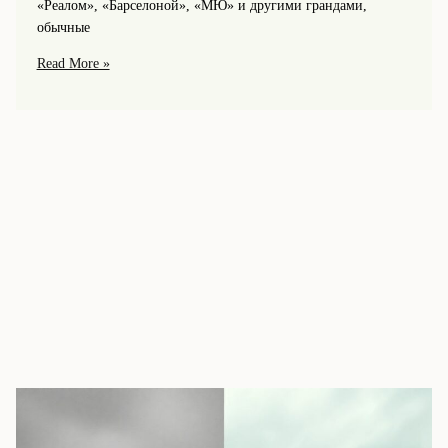
«Реалом», «Барселоной», «МЮ» и другими грандами,
обычные
ТОП-
Read More »
матчи
ЦСКА
против
европейских
грандов:
Реал,
Барселона,
МЮ
и
другие