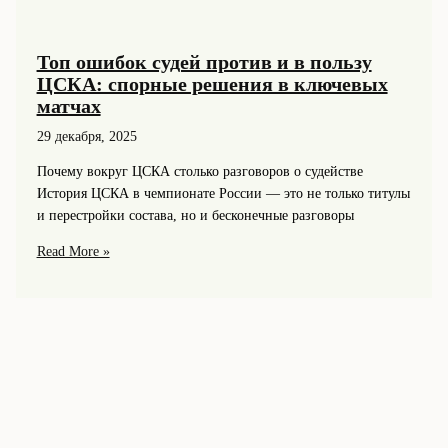
Топ ошибок судей против и в пользу
ЦСКА: спорные решения в ключевых
матчах
29 декабря, 2025
Почему вокруг ЦСКА столько разговоров о судействе
История ЦСКА в чемпионате России — это не только титулы
и перестройки состава, но и бесконечные разговоры
Топ
Read More »
ошибок
судей
против
и
в
пользу
ЦСКА:
спорные