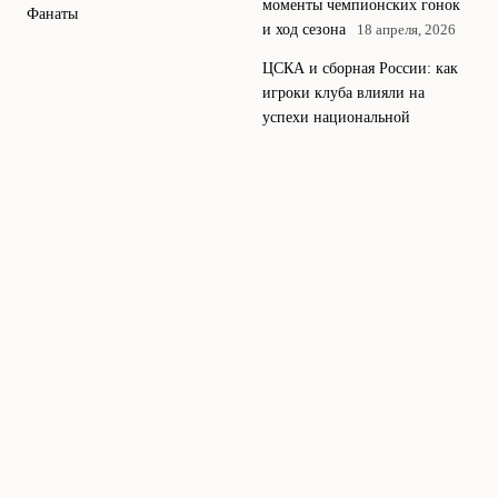
моменты чемпионских гонок
Фанаты
и ход сезона
18 апреля, 2026
ЦСКА и сборная России: как
игроки клуба влияли на
успехи национальной
команды
11 апреля, 2026
Лучшие голы ЦСКА за все
времена: обзор красивейших
мячей и их авторов
4 апреля,
2026
© 2026 Топ ЦСКА
Все о лучших моментах и новостях московского
Блог
ЦСКА.
News