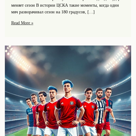
меняет сезон В истории ЦСКА такие моменты, когда один
мяч разворачивал сезон на 180 градусов, […]
Самые
Read More »
памятные
голы
в
истории
ЦСКА,
которые
решали
судьбу
сезона