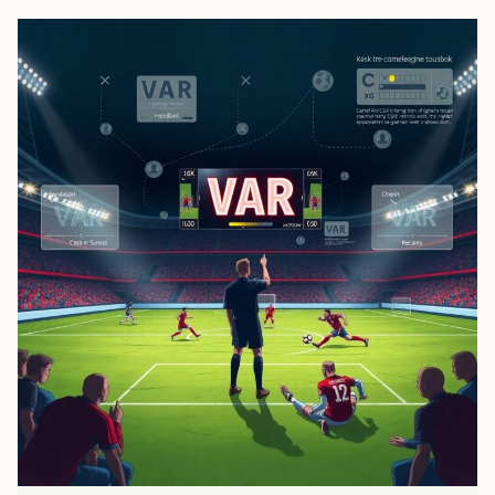
незаменимые
игроки
в
тени
звезд
команды