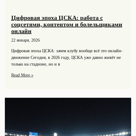
Цифровая эпоха ЦСКА: работа с
соцсетями, контентом и болельщиками
онлайн
22 января, 2026
Цифровая эпоха ЦСКА: зачем клубу вообще всё это онлайн-
движение Сегодня, в 2026 году, ЦСКА уже давно живёт не
только на стадионе, но и в
Цифровая
Read More »
эпоха
ЦСКА:
работа
с
соцсетями,
контентом
и
болельщиками
онлайн