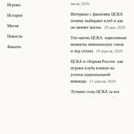
июля, 2026
Игроки
Интервью с фанатами ЦСКА:
История
почему выбирают клуб и как
Матчи
он меняет жизнь
29 мая, 2026
Новости
Топ-матчи ЦСКА: переломные
моменты чемпионских гонок
Фанаты
и ход сезона
18 апреля, 2026
ЦСКА и сборная России: как
игроки клуба влияли на
успехи национальной
команды
11 апреля, 2026
Лучшие голы ЦСКА за все
времена: обзор красивейших
мячей и их авторов
4 апреля,
2026
© 2026 Топ ЦСКА
Все о лучших моментах и новостях московского
Блог
ЦСКА.