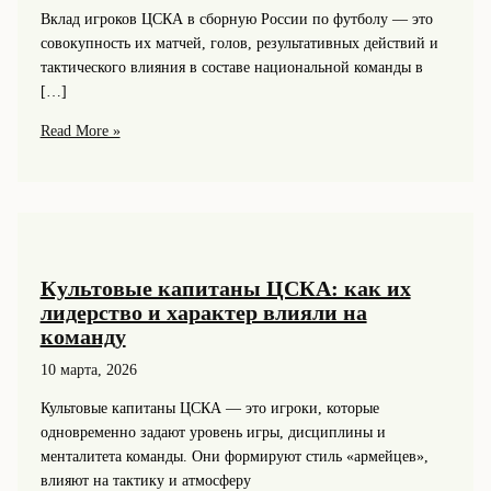
Вклад игроков ЦСКА в сборную России по футболу — это
совокупность их матчей, голов, результативных действий и
тактического влияния в составе национальной команды в
[…]
ЦСКА
Read More »
и
сборная
России:
как
игроки
клуба
Культовые капитаны ЦСКА: как их
влияли
лидерство и характер влияли на
на
команду
успехи
10 марта, 2026
национальной
команды
Культовые капитаны ЦСКА — это игроки, которые
одновременно задают уровень игры, дисциплины и
менталитета команды. Они формируют стиль «армейцев»,
влияют на тактику и атмосферу