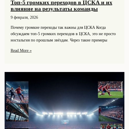
Топ-5 громких переходов в ЦСКА и их
влияние на результаты команды
9 февраля, 2026
Почему громкие переходы так важны для ЦСКА Когда
обсуждаем топ-5 громких переходов в ЦСКА, это не просто
ностальгия по прошлым звёздам. Через такие примеры
Топ-5
Read More »
громких
переходов
в
ЦСКА
и
их
влияние
на
результаты
команды