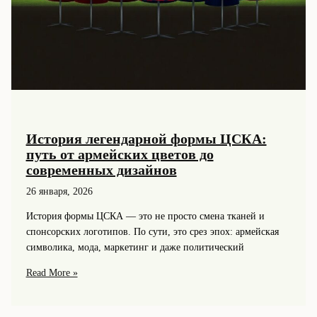
История легендарной формы ЦСКА:
путь от армейских цветов до
современных дизайнов
26 января, 2026
История формы ЦСКА — это не просто смена тканей и
спонсорских логотипов. По сути, это срез эпох: армейская
символика, мода, маркетинг и даже политический
История
Read More »
легендарной
формы