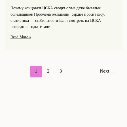
Почему концовки ЦСКА сводят с ума даже бывалых
болельщиков Проблема ожиданий: сердце просит шоу,
статистика — стабильности Если смотреть на ЦСКА
последние годы, самое
Самые
Read More »
драматичные
концовки
матчей
ЦСКА:
победные
1
2
3
Next
→
голы
в
последние
минуты