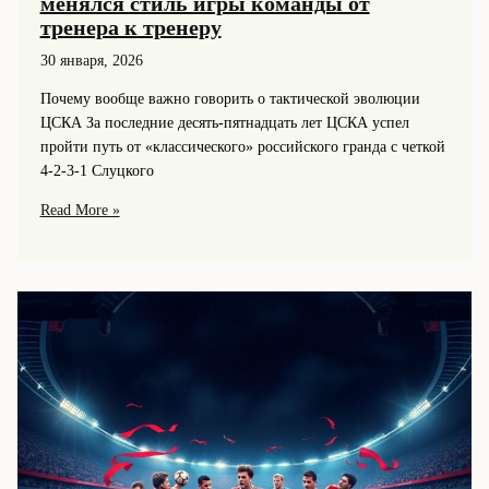
менялся стиль игры команды от
тренера к тренеру
30 января, 2026
Почему вообще важно говорить о тактической эволюции
ЦСКА За последние десять-пятнадцать лет ЦСКА успел
пройти путь от «классического» российского гранда с четкой
4‑2‑3‑1 Слуцкого
Тактическая
Read More »
эволюция
ЦСКА:
как
менялся
стиль
игры
команды
от
тренера
к
тренеру