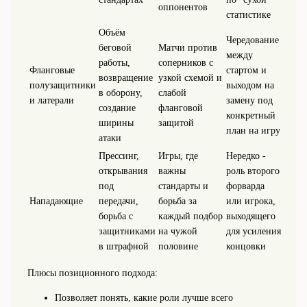
оппонентов
статистике
Объём
Чередование
беговой
Матчи против
между
работы,
соперников с
Фланговые
стартом и
возвращение
узкой схемой и
полузащитники
выходом на
в оборону,
слабой
и латерали
замену под
создание
фланговой
конкретный
ширины
защитой
план на игру
атаки
Прессинг,
Игры, где
Нередко -
открывания
важны
роль второго
под
стандарты и
форварда
Нападающие
передачи,
борьба за
или игрока,
борьба с
каждый подбор
выходящего
защитниками
на чужой
для усиления
в штрафной
половине
концовки
Плюсы позиционного подхода:
Позволяет понять, какие роли лучше всего