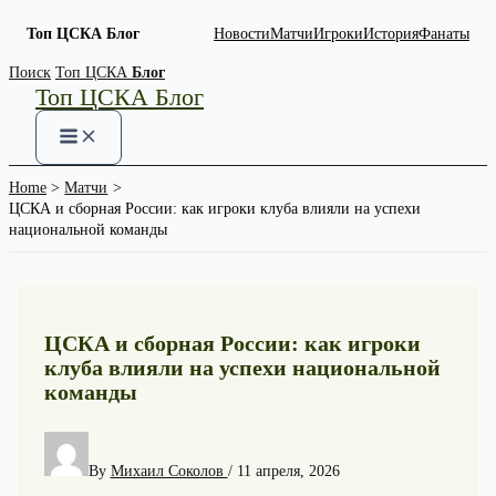
Топ ЦСКА Блог
Новости
Матчи
Игроки
История
Фанаты
Skip
Поиск
Топ ЦСКА
Блог
Топ ЦСКА Блог
to
content
Home
Матчи
ЦСКА и сборная России: как игроки клуба влияли на успехи
национальной команды
ЦСКА и сборная России: как игроки
клуба влияли на успехи национальной
команды
By
Михаил Соколов
/
11 апреля, 2026