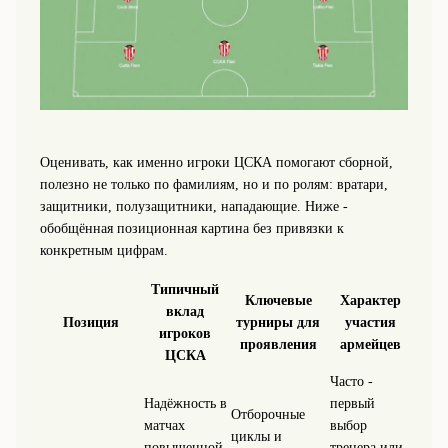
Оценивать, как именно игроки ЦСКА помогают сборной,
полезно не только по фамилиям, но и по ролям: вратари,
защитники, полузащитники, нападающие. Ниже -
обобщённая позиционная картина без привязки к
конкретным цифрам.
Типичный
Ключевые
Характер
вклад
Позиция
турниры для
участия
игроков
проявления
армейцев
ЦСКА
Часто -
Надёжность в
первый
Отборочные
матчах
выбор
циклы и
повышенной
тренера или