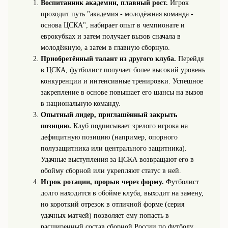
Воспитанник академии, плавный рост.
Игрок
проходит путь "академия - молодёжная команда -
основа ЦСКА", набирает опыт в чемпионате и
еврокубках и затем получает вызов сначала в
молодёжную, а затем в главную сборную.
Приобретённый талант из другого клуба.
Перейдя
в ЦСКА, футболист получает более высокий уровень
конкуренции и интенсивные тренировки. Успешное
закрепление в основе повышает его шансы на вызов
в национальную команду.
Опытный лидер, приглашённый закрыть
позицию.
Клуб подписывает зрелого игрока на
дефицитную позицию (например, опорного
полузащитника или центрального защитника).
Удачные выступления за ЦСКА возвращают его в
обойму сборной или укрепляют статус в ней.
Игрок ротации, прорыв через форму.
Футболист
долго находится в обойме клуба, выходит на замену,
но короткий отрезок в отличной форме (серия
удачных матчей) позволяет ему попасть в
расширенный состав сборной России по футболу.