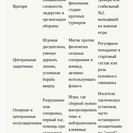
финальные
Вратари
сложности,
стабильный
стадии
лидерство в
№2,
крупных
организации
выходящий
турниров
обороны
на важные
игры
Игровая
Матчи против
Регулярное
дисциплина,
физически
попадание в
умение
сильных
стартовый
Центральные
держать
соперников и
состав или
защитники
линию,
команд,
роль
успешная
активно
основного
борьба
использующих
сменщика
вверху
фланги
Носители
Игры, где
Разрушение
тактических
сборной нужно
атак
установок,
Опорные и
контролировать
соперника,
часто
центральные
темп и
первый пас,
остающиеся
полузащитники
нейтрализовать
помощь при
незаметными
ключевых
стандартах
по "сухой"