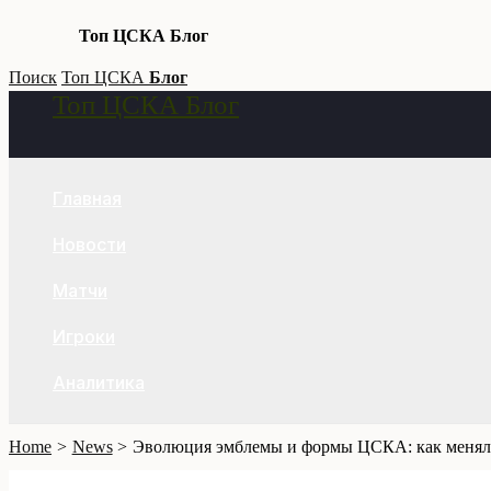
Топ ЦСКА Блог
Skip
Поиск
Топ ЦСКА
Блог
Топ ЦСКА Блог
to
Search
content
Главная
Новости
Матчи
Игроки
Аналитика
Home
News
Эволюция эмблемы и формы ЦСКА: как менял