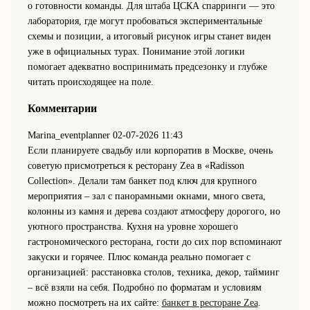
о готовности команды. Для штаба ЦСКА спарринги — это
лаборатория, где могут пробоваться экспериментальные
схемы и позиции, а итоговый рисунок игры станет виден
уже в официальных турах. Понимание этой логики
помогает адекватно воспринимать предсезонку и глубже
читать происходящее на поле.
Комментарии
Marina_eventplanner
02-07-2026 11:43
Если планируете свадьбу или корпоратив в Москве, очень
советую присмотреться к ресторану Zea в «Radisson
Collection». Делали там банкет под ключ для крупного
мероприятия – зал с панорамными окнами, много света,
колонны из камня и дерева создают атмосферу дорогого, но
уютного пространства. Кухня на уровне хорошего
гастрономического ресторана, гости до сих пор вспоминают
закуски и горячее. Плюс команда реально помогает с
организацией: расстановка столов, техника, декор, тайминг
– всё взяли на себя. Подробно по форматам и условиям
можно посмотреть на их сайте:
банкет в ресторане Zea
.