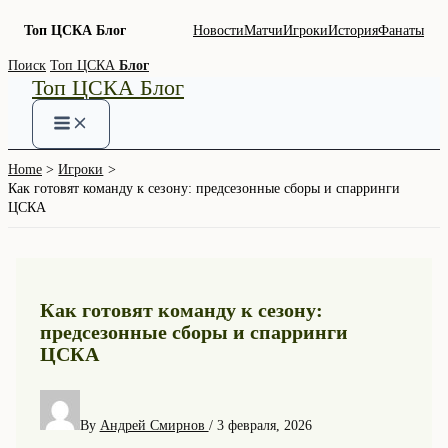
Топ ЦСКА Блог
Новости
Матчи
Игроки
История
Фанаты
Skip
Поиск
Топ ЦСКА
Блог
Топ ЦСКА Блог
to
content
Home
Игроки
Как готовят команду к сезону: предсезонные сборы и спарринги
ЦСКА
Как готовят команду к сезону:
предсезонные сборы и спарринги
ЦСКА
By
Андрей Смирнов
/
3 февраля, 2026