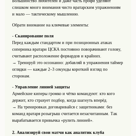
Большинство любителей и даже часть профи уделяют
слишком много внимания чисто вратарским упражнениям
и мало — тактическому мышлению.
Обрати внимание на ключевые элементы:
-
Сканирование поля
Перед каждым стандартом и при позиционных атаках
соперника вратари ЦСКА постоянно поворачивают голову,
считывают расположение форвардов и крайних.
→ Тренируй это осознанно: добавляй в упражнения таймер
оглядки — каждые 2–3 секунды короткий взгляд по
сторонам.
-
Управление линией защиты
Армейские киперы громко и чётко командуют: кто кого
держит, кто страхует подбор, когда шагнуть вперёд.
→ На тренировках договаривайся с защитниками: без
команд вратаря розыгрыш считается незасчитанным. Так
вырабатывается привычка «рулить линией».
2. Анализируй свои матчи как аналитик клуба