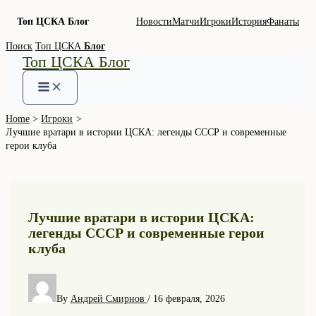
Топ ЦСКА Блог
Новости
Матчи
Игроки
История
Фанаты
Skip
Поиск
Топ ЦСКА
Блог
Топ ЦСКА Блог
to
content
Home
Игроки
Лучшие вратари в истории ЦСКА: легенды СССР и современные
герои клуба
Лучшие вратари в истории ЦСКА:
легенды СССР и современные герои
клуба
By
Андрей Смирнов
/
16 февраля, 2026