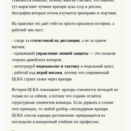
становится понятно, почему многие считают, что именно
тут вырастают лучшие вратари цска ссср и россии,
биография которых потом изучается тренерами и скаутами.
На практике это даёт тебе не просто красивую историю, а
рабочий чек-лист:
- следи за
статистикой на дистанции
, а не за одним
матчем;
- прокачивай
управление линией защиты
— это сильная
сторона армейских киперов;
- интегрируй
видеоанализ и тактику
в недельный цикл;
- работай над
игрой ногами
, потому что современный
ЦСКА строит атаки через вратаря.
История ЦСКА показывает: вратарь становится легендой не
только из-за сейвов, а потому что годами остаётся
структурным элементом команды. Если держать в голове
этот принцип, то любой разбор «легендарные вратари
ЦСКА список карьера достижения» превращается из
ностальгии в конкретный учебник по профессии.