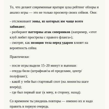
То, что делают современные вратари цска рейтинг обзоры и
анализ игры — это не только просмотр своих сейвов. Они:
- отслеживают
зоны, из которых им чаще всего
забивают
;
- разбирают
паттерны атак соперников
(например, «этот
клуб любит прострелы с правого фланга»);
- смотрят, как
позиция тела перед ударом
влияет на
вероятность сейва.
Практически:
- после игры выдели 15–20 минут и выпиши:
- откуда били (штрафная/за её пределами, центр/
полуфланг);
- какой у тебя был стартовый спот (на линии/на шаге
вперёд);
- где был первый шаг (к мячу, в сторону, назад).
Со временем ты увидишь повторы — именно их и надо
править в первую очередь.