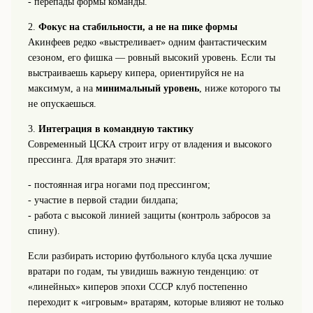
- перепады формы команды.
2.
Фокус на стабильности, а не на пике формы
Акинфеев редко «выстреливает» одним фантастическим
сезоном, его фишка — ровный высокий уровень. Если ты
выстраиваешь карьеру кипера, ориентируйся не на
максимум, а на
минимальный уровень
, ниже которого ты
не опускаешься.
3.
Интеграция в командную тактику
Современный ЦСКА строит игру от владения и высокого
прессинга. Для вратаря это значит:
- постоянная игра ногами под прессингом;
- участие в первой стадии билдапа;
- работа с высокой линией защиты (контроль забросов за
спину).
Если разбирать историю футбольного клуба цска лучшие
вратари по годам, ты увидишь важную тенденцию: от
«линейных» киперов эпохи СССР клуб постепенно
переходит к «игровым» вратарям, которые влияют не только