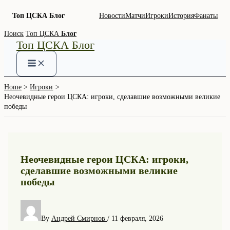
Топ ЦСКА Блог
Новости
Матчи
Игроки
История
Фанаты
Skip
Поиск
Топ ЦСКА
Блог
Топ ЦСКА Блог
to
content
Home
Игроки
Неочевидные герои ЦСКА: игроки, сделавшие возможными великие
победы
Неочевидные герои ЦСКА: игроки,
сделавшие возможными великие
победы
By
Андрей Смирнов
/
11 февраля, 2026