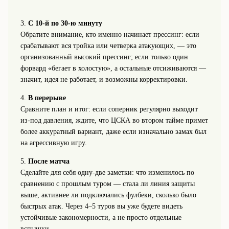
3.
С 10-й по 30-ю минуту
Обратите внимание, кто именно начинает прессинг: если
срабатывают вся тройка или четверка атакующих, — это
организованный высокий прессинг; если только один
форвард «бегает в холостую», а остальные отсиживаются —
значит, идея не работает, и возможны корректировки.
4.
В перерыве
Сравните план и итог: если соперник регулярно выходит
из-под давления, ждите, что ЦСКА во втором тайме примет
более аккуратный вариант, даже если изначально замах был
на агрессивную игру.
5.
После матча
Сделайте для себя одну-две заметки: что изменилось по
сравнению с прошлым туром — стала ли линия защиты
выше, активнее ли подключались фулбеки, сколько было
быстрых атак. Через 4–5 туров вы уже будете видеть
устойчивые закономерности, а не просто отдельные
вспышки.