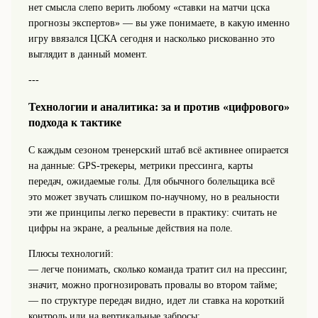
нет смысла слепо верить любому «ставки на матчи цска
прогнозы экспертов» — вы уже понимаете, в какую именно
игру ввязался ЦСКА сегодня и насколько рискованно это
выглядит в данный момент.
---
Технологии и аналитика: за и против «цифрового»
подхода к тактике
С каждым сезоном тренерский штаб всё активнее опирается
на данные: GPS-трекеры, метрики прессинга, карты
передач, ожидаемые голы. Для обычного болельщика всё
это может звучать слишком по-научному, но в реальности
эти же принципы легко перевести в практику: считать не
цифры на экране, а реальные действия на поле.
Плюсы технологий:
— легче понимать, сколько команда тратит сил на прессинг,
значит, можно прогнозировать провалы во втором тайме;
— по структуре передач видно, идет ли ставка на короткий
контроль или на вертикальные забросы;