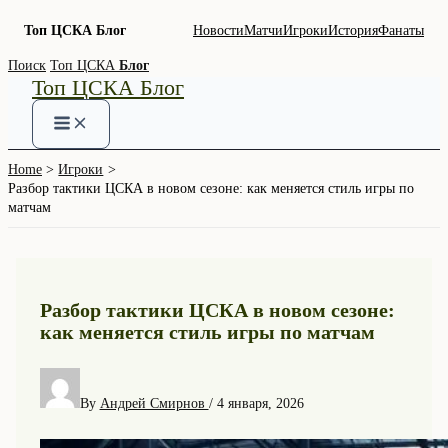
Топ ЦСКА Блог
Новости
Матчи
Игроки
История
Фанаты
Skip
Поиск
Топ ЦСКА
Блог
Топ ЦСКА Блог
to
content
Home
Игроки
Разбор тактики ЦСКА в новом сезоне: как меняется стиль игры по
матчам
Разбор тактики ЦСКА в новом сезоне:
как меняется стиль игры по матчам
By
Андрей Смирнов
/
4 января, 2026